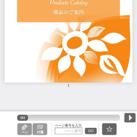
1
ページ番号を入力
GO
ペン
付箋